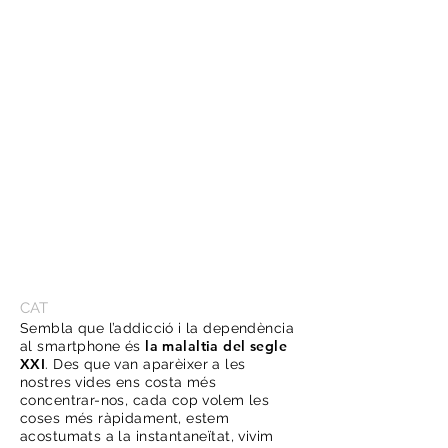
​CAT
Sembla que l’addicció i la dependència
la malaltia del segle
al smartphone és
XXI
. Des que van aparèixer a les
nostres vides ens costa més
concentrar-nos, cada cop volem les
coses més ràpidament, estem
acostumats a la instantaneïtat, vivim