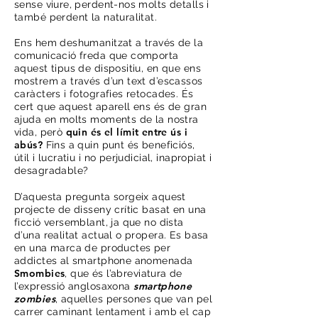
sense viure, perdent-nos molts detalls i
també perdent la naturalitat.
Ens hem deshumanitzat a través de la
comunicació freda que comporta
aquest tipus de dispositiu, en que ens
mostrem a través d’un text d’escassos
caràcters i fotografies retocades. És
cert que aquest aparell ens és de gran
ajuda en molts moments de la nostra
quin és el límit entre ús i
vida, però
abús?
Fins a quin punt és beneficiós,
útil i lucratiu i no perjudicial, inapropiat i
desagradable?
D’aquesta pregunta sorgeix aquest
projecte de disseny crític basat en una
ficció versemblant, ja que no dista
d’una realitat actual o propera. Es basa
en una marca de productes per
addictes al smartphone anomenada
Smombies
, que és l’abreviatura de
smartphone
l’expressió anglosaxona
zombies
, aquelles persones que van pel
carrer caminant lentament i amb el cap