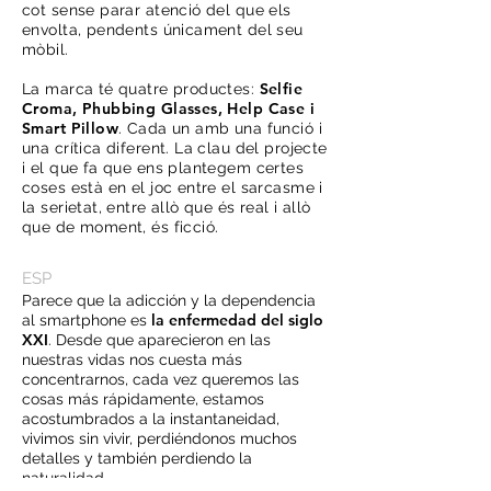
cot sense parar atenció del que els
envolta, pendents únicament del seu
mòbil.
Selfie
La marca té quatre productes:
Croma, Phubbing Glasses, Help Case i
Smart Pillow
. Cada un amb una funció i
una crítica diferent. La clau del projecte
i el que fa que ens plantegem certes
coses està en el joc entre el sarcasme i
la serietat, entre allò que és real i allò
que de moment, és ficció.
ESP
Parece que la adicción y la dependencia
la enfermedad del siglo
al smartphone es
XXI
. Desde que aparecieron en las
nuestras vidas nos cuesta más
concentrarnos, cada vez queremos las
cosas más rápidamente, estamos
acostumbrados a la instantaneidad,
vivimos sin vivir, perdiéndonos muchos
detalles y también perdiendo la
naturalidad.